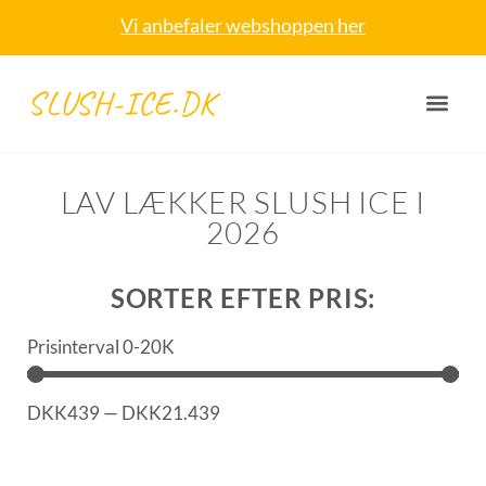
Vi anbefaler webshoppen her
SLUSH-ICE.DK
LAV LÆKKER SLUSH ICE I
2026
SORTER EFTER PRIS:
Prisinterval 0-20K
DKK
439
—
DKK
21.439