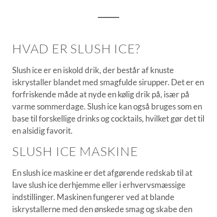
HVAD ER SLUSH ICE?
Slush ice er en iskold drik, der består af knuste
iskrystaller blandet med smagfulde sirupper. Det er en
forfriskende måde at nyde en kølig drik på, især på
varme sommerdage. Slush ice kan også bruges som en
base til forskellige drinks og cocktails, hvilket gør det til
en alsidig favorit.
SLUSH ICE MASKINE
En slush ice maskine er det afgørende redskab til at
lave slush ice derhjemme eller i erhvervsmæssige
indstillinger. Maskinen fungerer ved at blande
iskrystallerne med den ønskede smag og skabe den