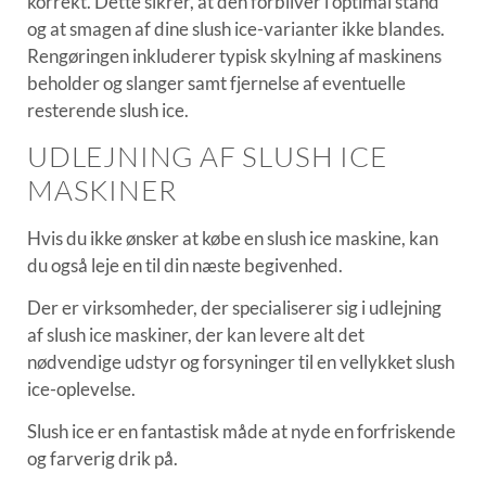
korrekt. Dette sikrer, at den forbliver i optimal stand
og at smagen af dine slush ice-varianter ikke blandes.
Rengøringen inkluderer typisk skylning af maskinens
beholder og slanger samt fjernelse af eventuelle
resterende slush ice.
UDLEJNING AF SLUSH ICE
MASKINER
Hvis du ikke ønsker at købe en slush ice maskine, kan
du også leje en til din næste begivenhed.
Der er virksomheder, der specialiserer sig i udlejning
af slush ice maskiner, der kan levere alt det
nødvendige udstyr og forsyninger til en vellykket slush
ice-oplevelse.
Slush ice er en fantastisk måde at nyde en forfriskende
og farverig drik på.